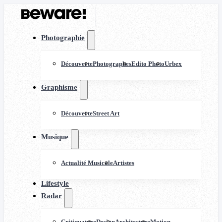
Photographie
Découverte
Photographes
Edito Photo
Urbex
Graphisme
Découverte
Street Art
Musique
Actualité Musicale
Artistes
Lifestyle
Radar
Critiquature
Design
Architecture
Motion