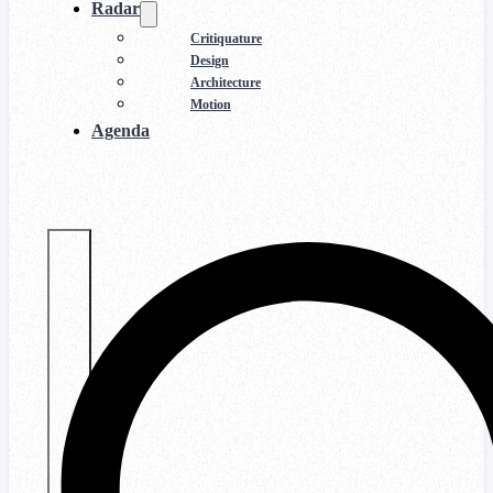
Radar
Critiquature
Design
Architecture
Motion
Agenda