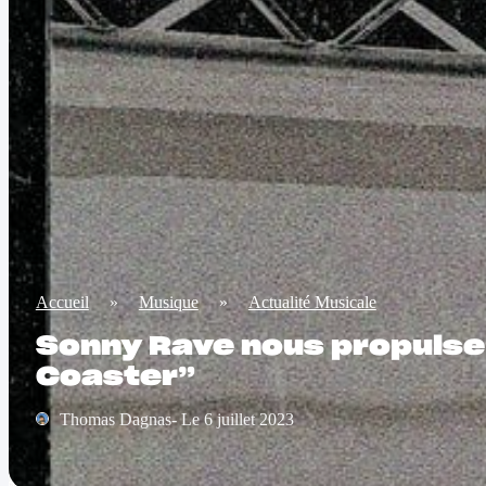
Accueil
»
Musique
»
Actualité Musicale
Sonny Rave nous propulse
Coaster”
Thomas Dagnas- Le 6 juillet 2023