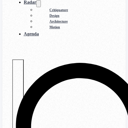
Radar
Critiquature
Design
Architecture
Motion
Agenda