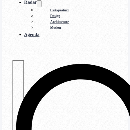
Radar
Critiquature
Design
Architecture
Motion
Agenda