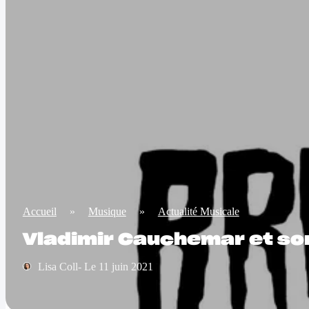
Accueil
»
Musique
»
Actualité Musicale
Vladimir Cauchemar et son
Lisa Coll- Le 11 juin 2021