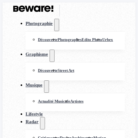
Photographie
Découverte
Photographes
Edito Photo
Urbex
Graphisme
Découverte
Street Art
Musique
Actualité Musicale
Artistes
Lifestyle
Radar
Critiquature
Design
Architecture
Motion