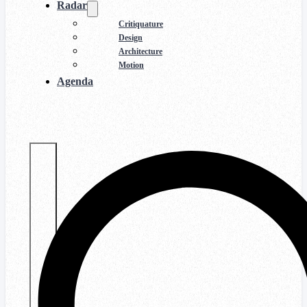
Radar
Critiquature
Design
Architecture
Motion
Agenda