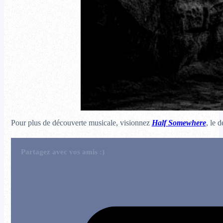
Pour plus de découverte musicale, visionnez
Half Somewhere
, le 
Partagez avec vos amis :)