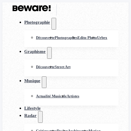
Photographie
Découverte
Photographes
Edito Photo
Urbex
Graphisme
Découverte
Street Art
Musique
Actualité Musicale
Artistes
Lifestyle
Radar
Critiquature
Design
Architecture
Motion