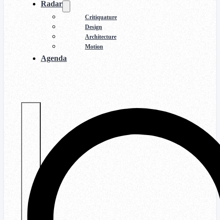
Radar
Critiquature
Design
Architecture
Motion
Agenda