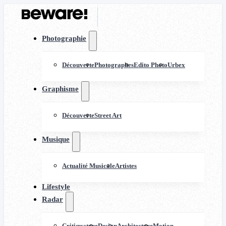
Photographie
Découverte
Photographes
Edito Photo
Urbex
Graphisme
Découverte
Street Art
Musique
Actualité Musicale
Artistes
Lifestyle
Radar
Critiquature
Design
Architecture
Motion