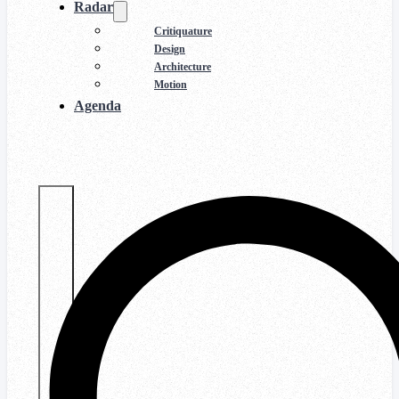
Radar
Critiquature
Design
Architecture
Motion
Agenda