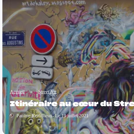
Accueil
»
Street Art
Itinéraire au cœur du Stre
Pauline Remillieux- Le 19 juillet 2021