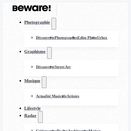
Photographie
Découverte
Photographes
Edito Photo
Urbex
Graphisme
Découverte
Street Art
Musique
Actualité Musicale
Artistes
Lifestyle
Radar
Critiquature
Design
Architecture
Motion