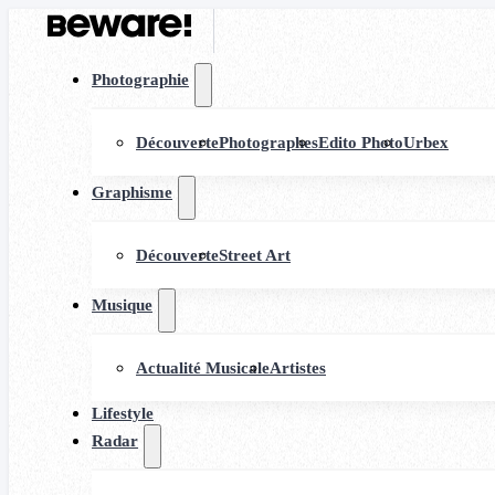
Photographie
Découverte
Photographes
Edito Photo
Urbex
Graphisme
Découverte
Street Art
Musique
Actualité Musicale
Artistes
Lifestyle
Radar