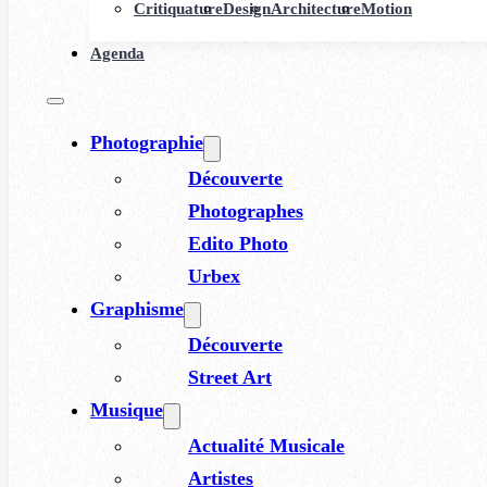
Critiquature
Design
Architecture
Motion
Agenda
Photographie
Découverte
Photographes
Edito Photo
Urbex
Graphisme
Découverte
Street Art
Musique
Actualité Musicale
Artistes