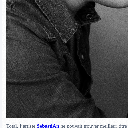
Total, l’artiste
SebastiAn
ne pouvait trouver meilleur titre 