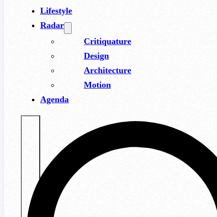
Lifestyle
Radar
Critiquature
Design
Architecture
Motion
Agenda