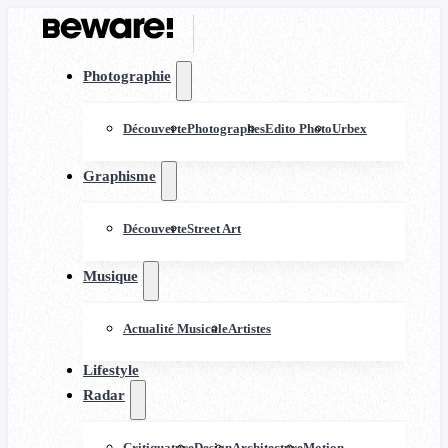
Photographie
Découverte
Photographes
Edito Photo
Urbex
Graphisme
Découverte
Street Art
Musique
Actualité Musicale
Artistes
Lifestyle
Radar
Critiquature
Design
Architecture
Motion