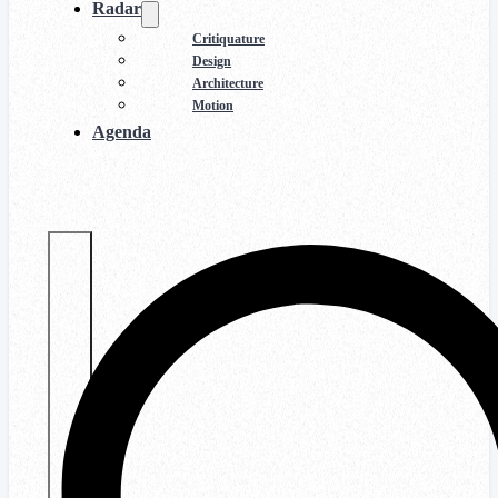
Radar
Critiquature
Design
Architecture
Motion
Agenda