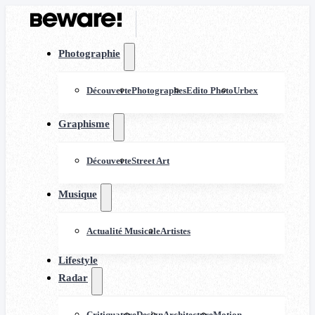
Photographie
Découverte
Photographes
Edito Photo
Urbex
Graphisme
Découverte
Street Art
Musique
Actualité Musicale
Artistes
Lifestyle
Radar
Critiquature
Design
Architecture
Motion