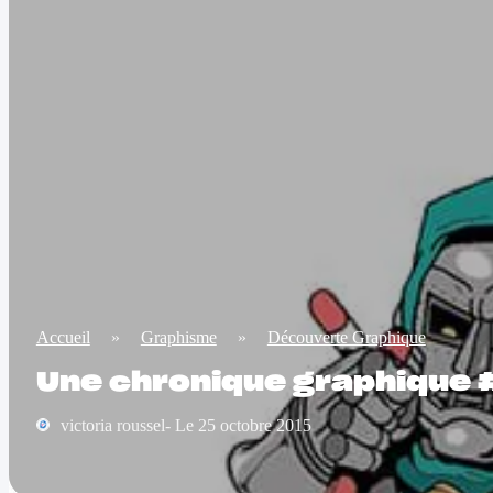
Accueil
»
Graphisme
»
Découverte Graphique
Une chronique graphique #
victoria roussel- Le 25 octobre 2015