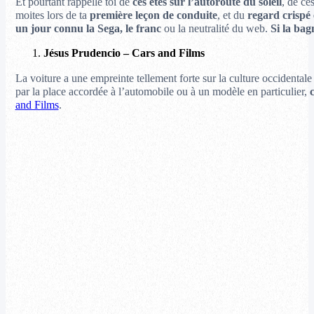
Et pourtant rappelle toi de
ces étés sur l’autoroute du soleil
, de ce
moites lors de ta
première leçon de conduite
, et du
regard crispé
un jour connu la Sega, le franc
ou la neutralité du web.
Si la bag
Jésus Prudencio – Cars and Films
La voiture a une empreinte tellement forte sur la culture occidentale
par la place accordée à l’automobile ou à un modèle en particulier,
and Films
.