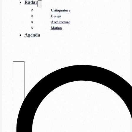
Radar
Critiquature
Design
Architecture
Motion
Agenda