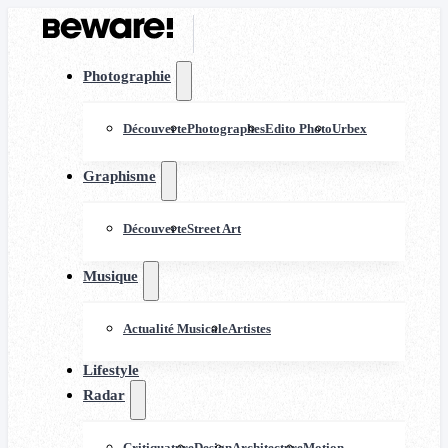
Photographie
Découverte
Photographes
Edito Photo
Urbex
Graphisme
Découverte
Street Art
Musique
Actualité Musicale
Artistes
Lifestyle
Radar
Critiquature
Design
Architecture
Motion