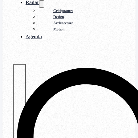
Radar
Critiquature
Design
Architecture
Motion
Agenda