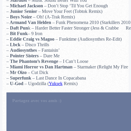
–
Stardust
– Music Sound Better With You
–
Michael Jackson
– Don’t Stop ‘Til You Get Enough
–
Junior Senior
– Move Your Feet (Tobtok Remix)
–
Boys Noize
– Oh! (A-Trak Remix)
–
Armand Van Helden
– Funk Phenomena 2010 (Starkillers 201
–
Daft Pun
k – Harder Better Faster Stronger (Jess & Crabbe R
–
Bit Funk
– 9 Iron
–
Eddie Craig vs Magoo
– Funktime (Audiosynthes Re-Edit)
–
Lbck
– Disco Thrills
–
Audiosynthes
– Fantaisin’
–
Pointer Sisters
– Dare Me
–
The Phantom’s Revenge
– I Can’t Loose
–
Miami Horror vs Dan Hartman
– Starmaker (Relight My Fir
–
Mr Oizo
– Cut Dick
–
Superfunk
– Last Dance In Copacabana
–
U-God
– Ugodzilla (
Yuksek
Remix)
Partagez avec vos amis :)