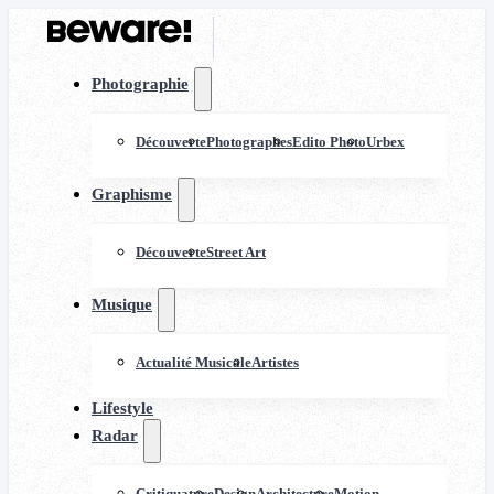
Photographie
Découverte
Photographes
Edito Photo
Urbex
Graphisme
Découverte
Street Art
Musique
Actualité Musicale
Artistes
Lifestyle
Radar
Critiquature
Design
Architecture
Motion