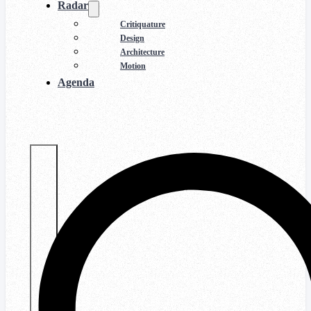
Radar
Critiquature
Design
Architecture
Motion
Agenda