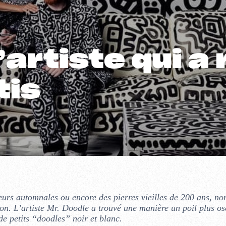
l’artiste qui 
tis
leurs automnales ou encore des pierres vieilles de 200 ans, n
son. L’artiste Mr. Doodle a trouvé une manière un poil plus os
de petits “doodles” noir et blanc.