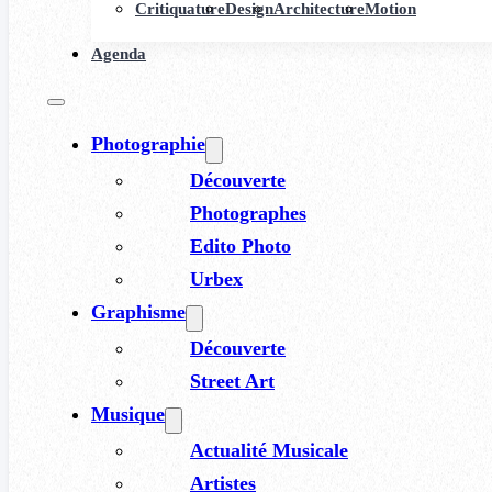
Critiquature
Design
Architecture
Motion
Agenda
Photographie
Découverte
Photographes
Edito Photo
Urbex
Graphisme
Découverte
Street Art
Musique
Actualité Musicale
Artistes