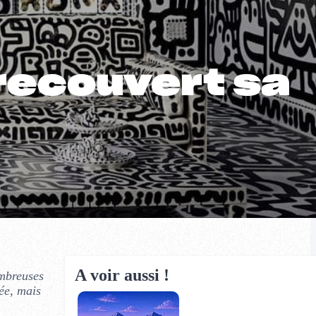
a recouvert sa
A voir aussi !
ombreuses
ée, mais