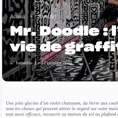
Accueil
»
Street Art
Mr. Doodle : 
vie de graffi
Ismaella- Le 12 octobre 2022
Une jolie glycine d’un violet chatoyant, du lierre aux cou
sont les choses qui peuvent attirer le regard sur votre mai
tout aussi efficace, recouvrir sa maison du sol au plafond 