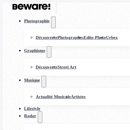
Photographie
Découverte
Photographes
Edito Photo
Urbex
Graphisme
Découverte
Street Art
Musique
Actualité Musicale
Artistes
Lifestyle
Radar