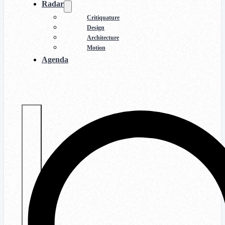
Radar
Critiquature
Design
Architecture
Motion
Agenda