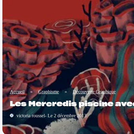
Accueil
»
Graphisme
»
Découverte Graphique
Les Mercredis piscine ave
victoria roussel- Le 2 décembre 2013