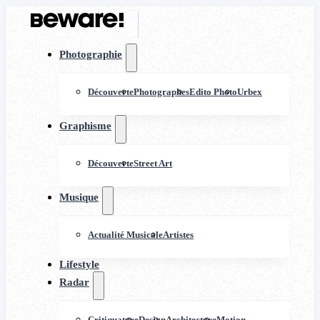
Photographie
Découverte
Photographes
Edito Photo
Urbex
Graphisme
Découverte
Street Art
Musique
Actualité Musicale
Artistes
Lifestyle
Radar
Critiquature
Design
Architecture
Motion