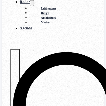
Radar
Critiquature
Design
Architecture
Motion
Agenda