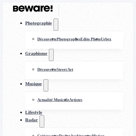
Photographie
Découverte
Photographes
Edito Photo
Urbex
Graphisme
Découverte
Street Art
Musique
Actualité Musicale
Artistes
Lifestyle
Radar
Critiquature
Design
Architecture
Motion