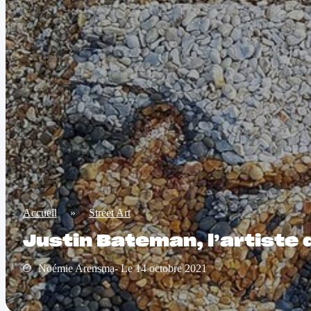
Accueil
»
Street Art
Justin Bateman, l’artiste q
Noémie Arensma- Le 14 octobre 2021