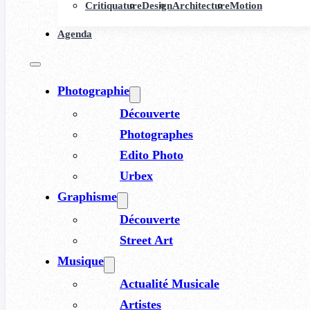
Critiquature
Design
Architecture
Motion
Agenda
Photographie
Découverte
Photographes
Edito Photo
Urbex
Graphisme
Découverte
Street Art
Musique
Actualité Musicale
Artistes