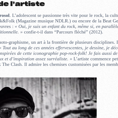
de l’artiste
rosol
. L’adolescent se passionne très vite pour le rock, la cult
ock&Folk (Magazine musique NDLR.) ou encore de la Beat Ge
œuvres :
« Oui, je suis un enfant du rock, même si, en parallèle
itionnelle. »
confie-t-il dans “Parcours fléché” (2012).
oto-graphisme, un art à la frontière de plusieurs disciplines. I
« Tout au long de ces années effervescentes, je dessine, je déc
inspirées de cette iconographie pop-rock-folk! Je fais aussi de
 et d’inspiration assez surréaliste. »
L’artiste commence peti
k The Clash. Il admire les chemises customisées par les memb