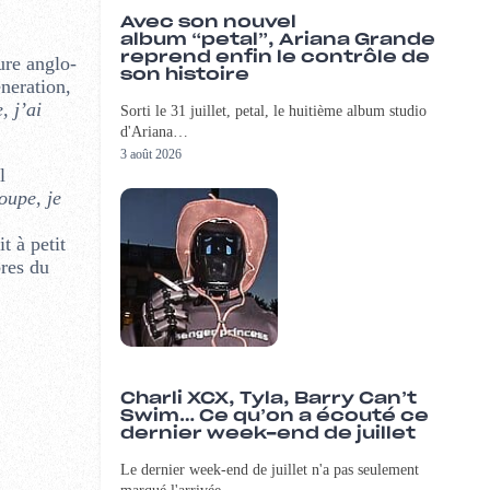
Avec son nouvel
album “petal”, Ariana Grande
reprend enfin le contrôle de
ure anglo-
son histoire
neration,
, j’ai
Sorti le 31 juillet, petal, le huitième album studio
d'Ariana…
3 août 2026
l
oupe, je
t à petit
res du
Charli XCX, Tyla, Barry Can’t
Swim… Ce qu’on a écouté ce
dernier week-end de juillet
Le dernier week-end de juillet n'a pas seulement