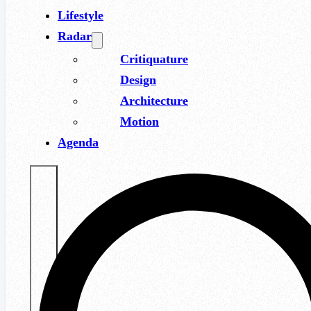
Lifestyle
Radar
Critiquature
Design
Architecture
Motion
Agenda