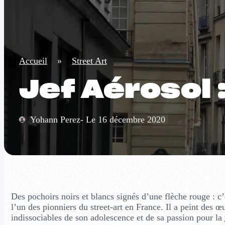
Accueil
»
Street Art
Jef Aérosol :
Yohann Perez- Le 16 décembre 2020
Des pochoirs noirs et blancs signés d’une flèche rouge : c’
l’un des pionniers du street-art en France. Il a peint de
indissociables de son adolescence et de sa passion pour la