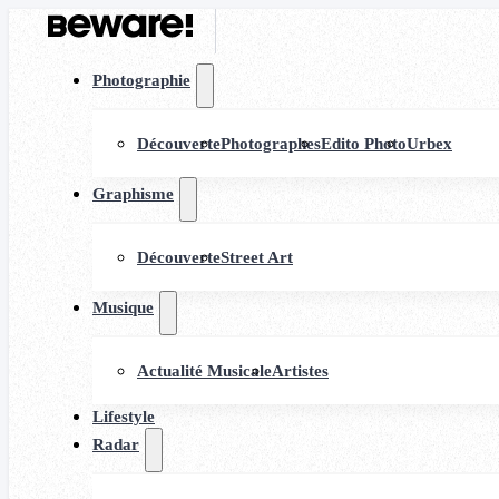
Photographie
Découverte
Photographes
Edito Photo
Urbex
Graphisme
Découverte
Street Art
Musique
Actualité Musicale
Artistes
Lifestyle
Radar