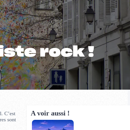
iste rock !
A voir aussi !
l. C’est
res sont