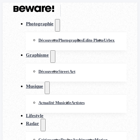
Photographie
Découverte
Photographes
Edito Photo
Urbex
Graphisme
Découverte
Street Art
Musique
Actualité Musicale
Artistes
Lifestyle
Radar
Critiquature
Design
Architecture
Motion