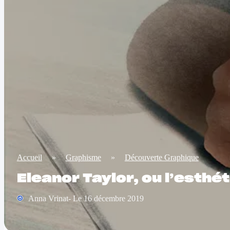
Accueil
»
Graphisme
»
Découverte Graphique
Eleanor Taylor, ou l’esthé
Anna Vrinat- Le 16 décembre 2019