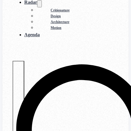
Radar
Critiquature
Design
Architecture
Motion
Agenda