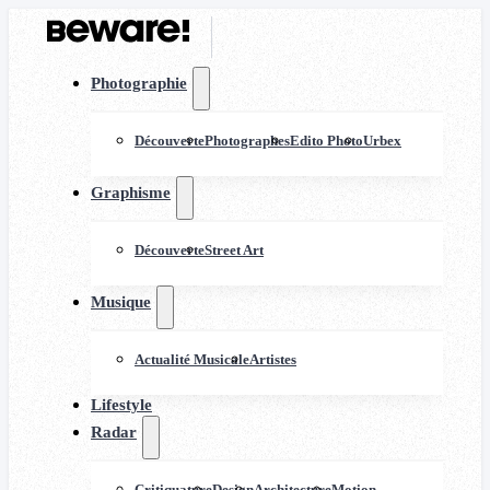
Photographie
Découverte
Photographes
Edito Photo
Urbex
Graphisme
Découverte
Street Art
Musique
Actualité Musicale
Artistes
Lifestyle
Radar
Critiquature
Design
Architecture
Motion