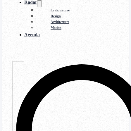
Radar
Critiquature
Design
Architecture
Motion
Agenda