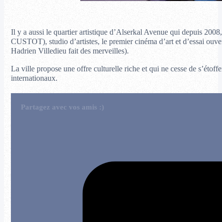
Il y a aussi le quartier artistique d’Alserkal Avenue qui depuis 2008
CUSTOT), studio d’artistes, le premier cinéma d’art et d’essai ouv
Hadrien Villedieu fait des merveilles).
La ville propose une offre culturelle riche et qui ne cesse de s’étoff
internationaux.
Partagez avec vos amis :)