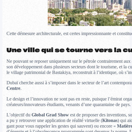
Cette démesure architecturale, est certes impressionnante et constitue
Une ville qui se tourne vers la
Ne pouvant se reposer uniquement sur le pétrole contrairement aux au
son développement dans plusieurs secteurs dont le tourisme, et la cu
le village patrimonial de Bastakiya, reconstruit à l’identique, où s
Dubaï cherche aussi à s’imposer dans le secteur de l’art contemporain
Centre
.
Le design et l’innovation ne sont pas en reste, puisque l’émirat org
créateurs/innovateurs étudiants, venants d’une quarantaine de pays.
L’objectif du
Global Grad Show
est de proposer des inventions, so
a pu y retrouver une application de réalité virtuelle (
Kitonas
) qui ai
gant pour vous rappeler les gestes qui sauvent) ou encore «
Matière
d’énergie et à l’obsolescence programmée sont devenus la norme. Le