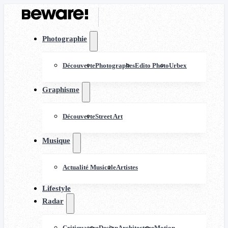
Photographie
Découverte
Photographes
Edito Photo
Urbex
Graphisme
Découverte
Street Art
Musique
Actualité Musicale
Artistes
Lifestyle
Radar
Critiquature
Design
Architecture
Motion