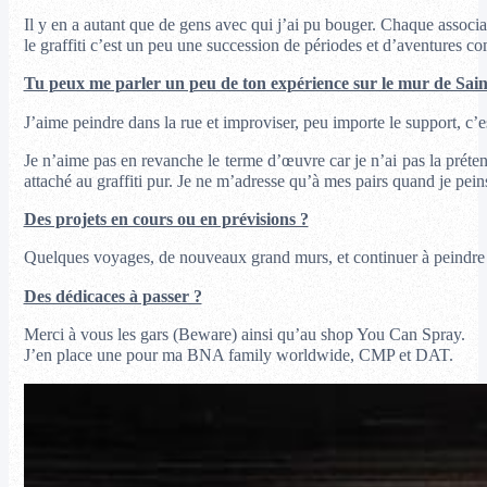
Il y en a autant que de gens avec qui j’ai pu bouger. Chaque associ
le graffiti c’est un peu une succession de périodes et d’aventures c
Tu peux me parler un peu de ton expérience sur le mur de Sain
J’aime peindre dans la rue et improviser, peu importe le support, c
Je n’aime pas en revanche le terme d’œuvre car je n’ai pas la prétent
attaché au graffiti pur. Je ne m’adresse qu’à mes pairs quand je pein
Des projets en cours ou en prévisions ?
Quelques voyages, de nouveaux grand murs, et continuer à peindre ic
Des dédicaces à passer ?
Merci à vous les gars (Beware) ainsi qu’au shop You Can Spray.
J’en place une pour ma BNA family worldwide, CMP et DAT.