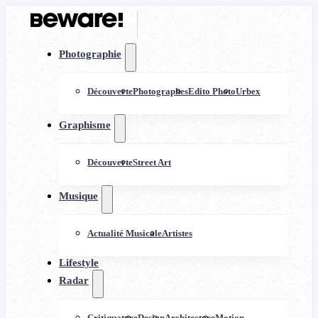
Photographie
Découverte
Photographes
Edito Photo
Urbex
Graphisme
Découverte
Street Art
Musique
Actualité Musicale
Artistes
Lifestyle
Radar
Critiquature
Design
Architecture
Motion