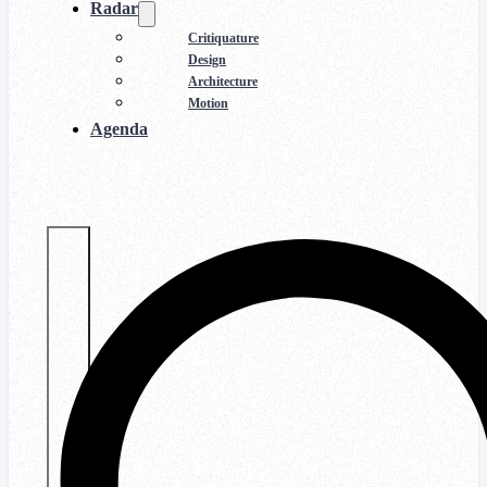
Radar
Critiquature
Design
Architecture
Motion
Agenda