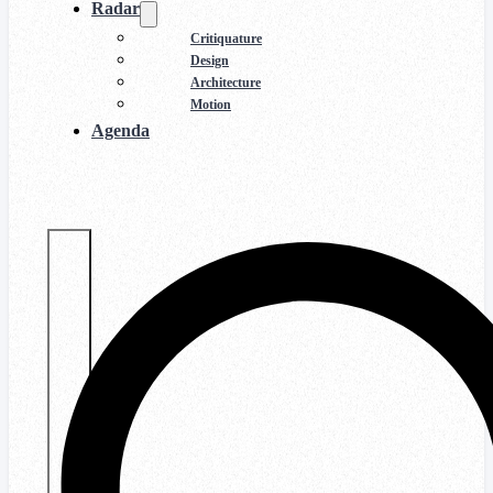
Radar
Critiquature
Design
Architecture
Motion
Agenda