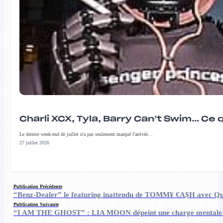
Charli XCX, Tyla, Barry Can’t Swim… Ce 
Le dernier week-end de juillet n'a pas seulement marqué l'arrivée…
27 juillet 2026
Publication Précédente
“Benz-Dealer” le featuring inattendu de TOMM¥ €A$H avec Qu
Publication Suivante
“I AM THE GHOST” : LIA MOON dépeint une charge mentale é