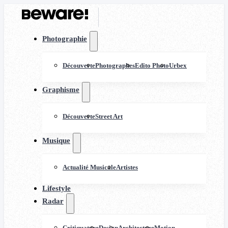
Photographie
Découverte
Photographes
Edito Photo
Urbex
Graphisme
Découverte
Street Art
Musique
Actualité Musicale
Artistes
Lifestyle
Radar
Critiquature
Design
Architecture
Motion