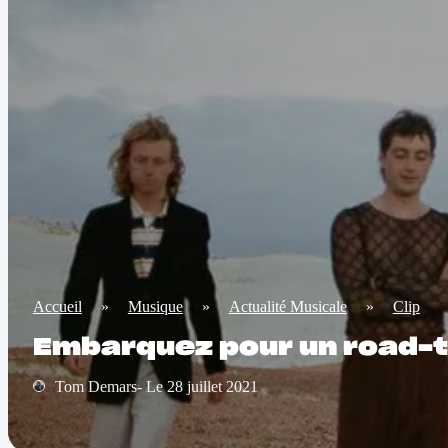
Accueil
»
Musique
»
Actualité Musicale
»
Clip
Embarquez pour un road-tr
Tom Demars- Le 28 juillet 2021