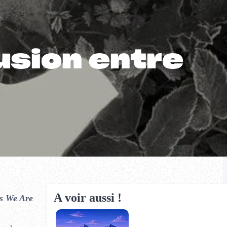
fusion entre
A voir aussi !
os We Are