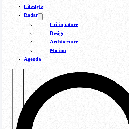
Lifestyle
Radar
Critiquature
Design
Architecture
Motion
Agenda