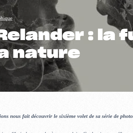
phique
Relander : la 
a nature
ons nous fait découvrir le sixième volet de sa série de phot