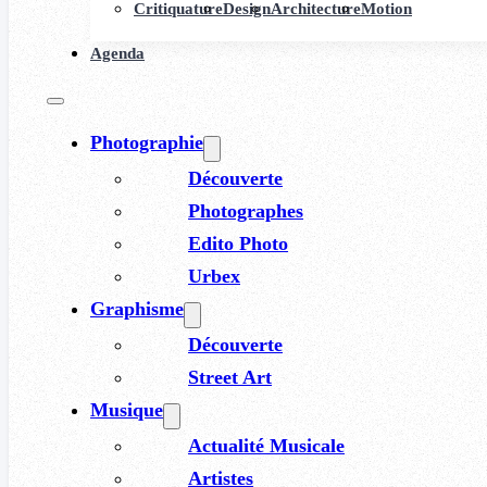
Critiquature
Design
Architecture
Motion
Agenda
Photographie
Découverte
Photographes
Edito Photo
Urbex
Graphisme
Découverte
Street Art
Musique
Actualité Musicale
Artistes