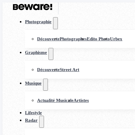
Photographie
Découverte
Photographes
Edito Photo
Urbex
Graphisme
Découverte
Street Art
Musique
Actualité Musicale
Artistes
Lifestyle
Radar