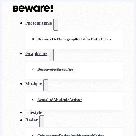
Photographie
Découverte
Photographes
Edito Photo
Urbex
Graphisme
Découverte
Street Art
Musique
Actualité Musicale
Artistes
Lifestyle
Radar
Critiquature
Design
Architecture
Motion