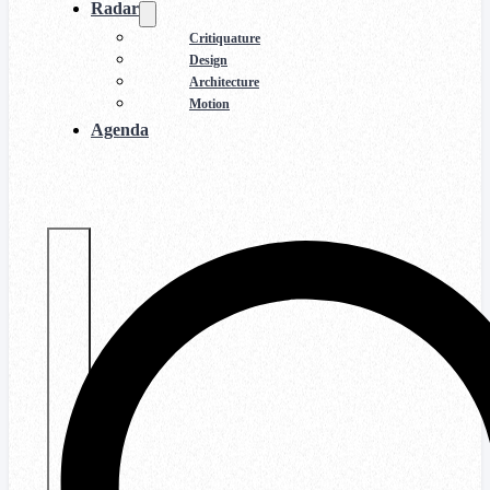
Radar
Critiquature
Design
Architecture
Motion
Agenda