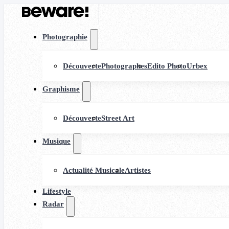
Photographie
Découverte
Photographes
Edito Photo
Urbex
Graphisme
Découverte
Street Art
Musique
Actualité Musicale
Artistes
Lifestyle
Radar