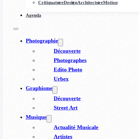
Critiquature
Design
Architecture
Motion
Agenda
Photographie
Découverte
Photographes
Edito Photo
Urbex
Graphisme
Découverte
Street Art
Musique
Actualité Musicale
Artistes