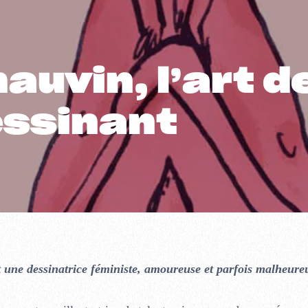
auvin, l’art d
essinant
t
une dessinatrice féministe, amoureuse et parfois malheure