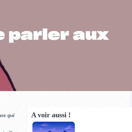
e parler aux
A voir aussi !
use qui