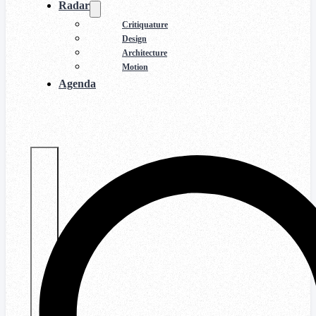
Radar
Critiquature
Design
Architecture
Motion
Agenda