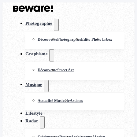
Photographie
Découverte
Photographes
Edito Photo
Urbex
Graphisme
Découverte
Street Art
Musique
Actualité Musicale
Artistes
Lifestyle
Radar
Critiquature
Design
Architecture
Motion