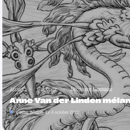
Accueil
»
Graphisme
»
Découverte Graphique
Anne Van der Linden méla
Louise Wagon- Le 6 octobre 2022