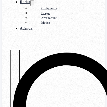
Radar
Critiquature
Design
Architecture
Motion
Agenda