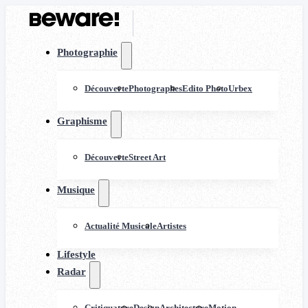
Photographie
Découverte
Photographes
Edito Photo
Urbex
Graphisme
Découverte
Street Art
Musique
Actualité Musicale
Artistes
Lifestyle
Radar
Critiquature
Design
Architecture
Motion