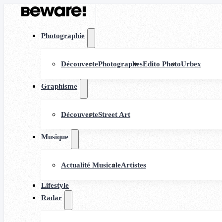
Photographie
Découverte
Photographes
Edito Photo
Urbex
Graphisme
Découverte
Street Art
Musique
Actualité Musicale
Artistes
Lifestyle
Radar