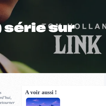
 série sur
A voir aussi !
s
rd’hui,
retourner