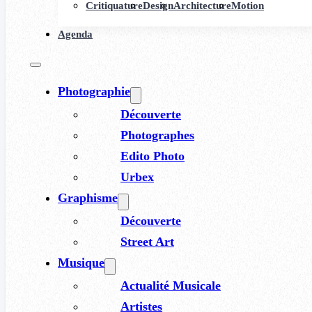
Critiquature
Design
Architecture
Motion
Agenda
Photographie
Découverte
Photographes
Edito Photo
Urbex
Graphisme
Découverte
Street Art
Musique
Actualité Musicale
Artistes