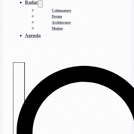
Radar
Critiquature
Design
Architecture
Motion
Agenda