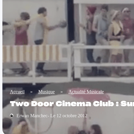
Accueil
»
Musique
»
Actualité Musicale
Two Door Cinema Club : Su
Erwan Manchec- Le 12 octobre 2012