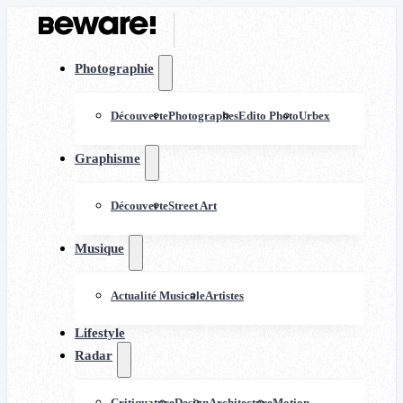
Photographie
Découverte
Photographes
Edito Photo
Urbex
Graphisme
Découverte
Street Art
Musique
Actualité Musicale
Artistes
Lifestyle
Radar
Critiquature
Design
Architecture
Motion