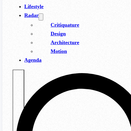
Lifestyle
Radar
Critiquature
Design
Architecture
Motion
Agenda