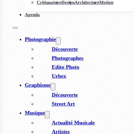
Critiquature
Design
Architecture
Motion
Agenda
Photographie
Découverte
Photographes
Edito Photo
Urbex
Graphisme
Découverte
Street Art
Musique
Actualité Musicale
Artistes