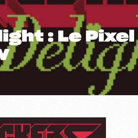
ght : Le Pixel
W