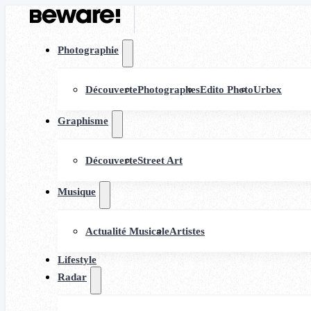
Photographie
Découverte
Photographes
Edito Photo
Urbex
Graphisme
Découverte
Street Art
Musique
Actualité Musicale
Artistes
Lifestyle
Radar