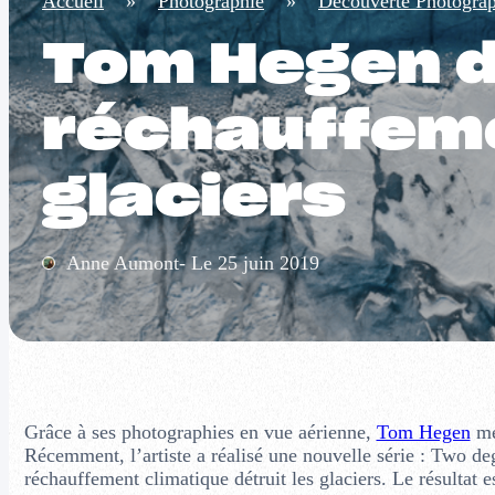
Accueil
»
Photographie
»
Découverte Photogra
Tom Hegen d
réchauffeme
glaciers
Anne Aumont- Le 25 juin 2019
Grâce à ses photographies en vue aérienne,
Tom Hegen
me
Récemment, l’artiste a réalisé une nouvelle série : Two de
réchauffement climatique détruit les glaciers. Le résultat es