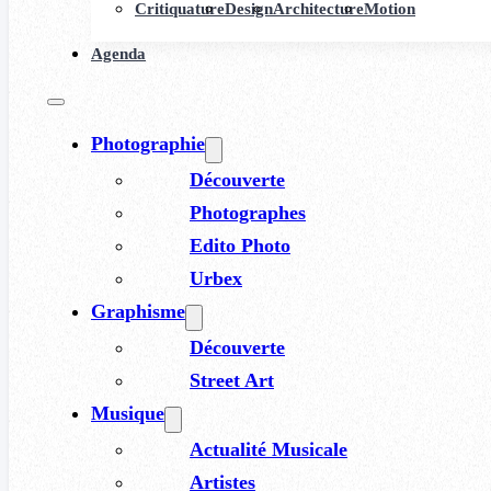
Critiquature
Design
Architecture
Motion
Agenda
Photographie
Découverte
Photographes
Edito Photo
Urbex
Graphisme
Découverte
Street Art
Musique
Actualité Musicale
Artistes