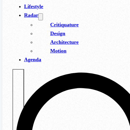
Lifestyle
Radar
Critiquature
Design
Architecture
Motion
Agenda