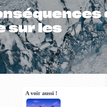
onséquences 
 sur les
A voir aussi !