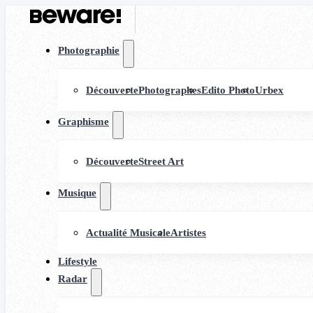
Photographie
Découverte
Photographes
Edito Photo
Urbex
Graphisme
Découverte
Street Art
Musique
Actualité Musicale
Artistes
Lifestyle
Radar