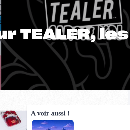
ur TEALER, les
A voir aussi !