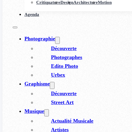
Critiquature
Design
Architecture
Motion
Agenda
Photographie
Découverte
Photographes
Edito Photo
Urbex
Graphisme
Découverte
Street Art
Musique
Actualité Musicale
Artistes