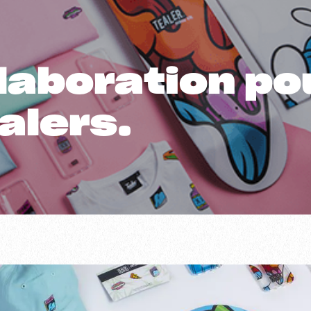
laboration po
alers.