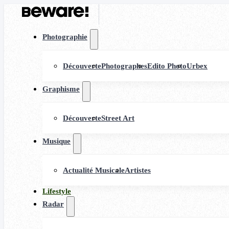
Photographie
Découverte
Photographes
Edito Photo
Urbex
Graphisme
Découverte
Street Art
Musique
Actualité Musicale
Artistes
Lifestyle
Radar