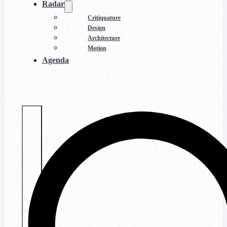
Radar
Critiquature
Design
Architecture
Motion
Agenda