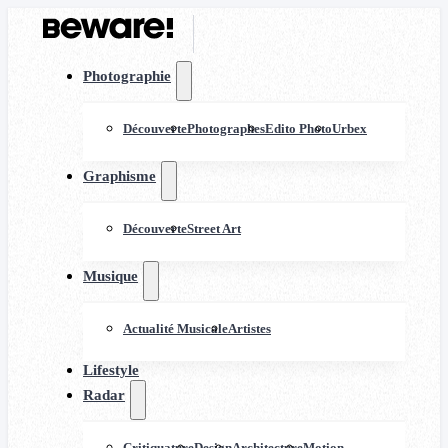
Photographie
Découverte
Photographes
Edito Photo
Urbex
Graphisme
Découverte
Street Art
Musique
Actualité Musicale
Artistes
Lifestyle
Radar
Critiquature
Design
Architecture
Motion