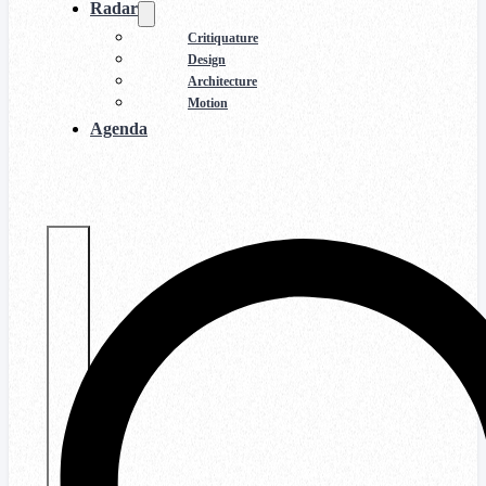
Radar
Critiquature
Design
Architecture
Motion
Agenda