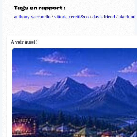
Tags en rapport :
anthony vaccarello
/
vittoria ceretti&co
/
davis friend
/
akerlund
A voir aussi !