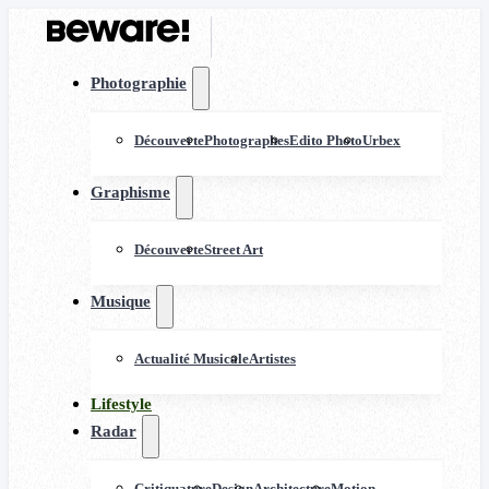
Photographie
Découverte
Photographes
Edito Photo
Urbex
Graphisme
Découverte
Street Art
Musique
Actualité Musicale
Artistes
Lifestyle
Radar
Critiquature
Design
Architecture
Motion