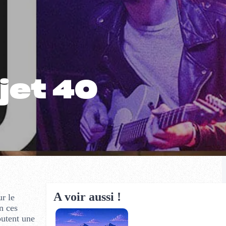
jet 40
A voir aussi !
r le
n ces
outent une