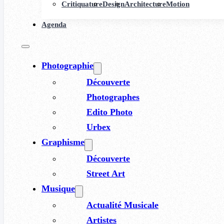
Critiquature
Design
Architecture
Motion
Agenda
Photographie
Découverte
Photographes
Edito Photo
Urbex
Graphisme
Découverte
Street Art
Musique
Actualité Musicale
Artistes