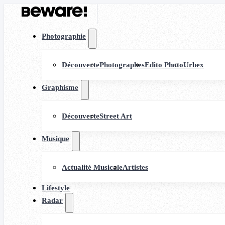
Photographie
Découverte
Photographes
Edito Photo
Urbex
Graphisme
Découverte
Street Art
Musique
Actualité Musicale
Artistes
Lifestyle
Radar