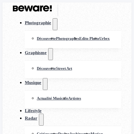
Photographie
Découverte
Photographes
Edito Photo
Urbex
Graphisme
Découverte
Street Art
Musique
Actualité Musicale
Artistes
Lifestyle
Radar
Critiquature
Design
Architecture
Motion