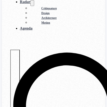
Radar
Critiquature
Design
Architecture
Motion
Agenda