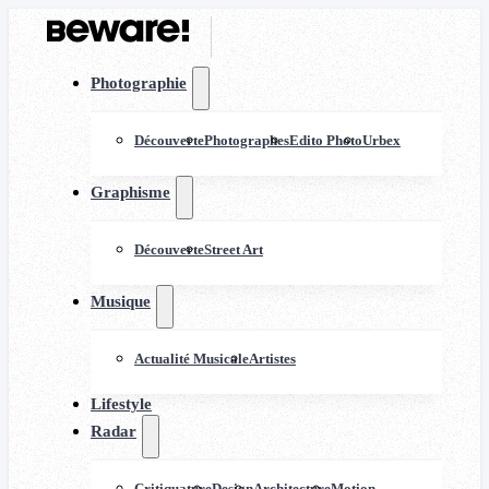
Photographie
Découverte
Photographes
Edito Photo
Urbex
Graphisme
Découverte
Street Art
Musique
Actualité Musicale
Artistes
Lifestyle
Radar
Critiquature
Design
Architecture
Motion