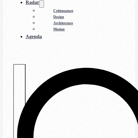
Radar
Critiquature
Design
Architecture
Motion
Agenda