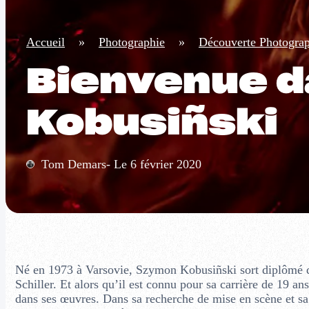
Accueil
»
Photographie
»
Découverte Photogra
Bienvenue d
Kobusiñski
Tom Demars- Le 6 février 2020
Né en 1973 à Varsovie, Szymon Kobusiñski sort diplômé de
Schiller. Et alors qu’il est connu pour sa carrière de 19 an
dans ses œuvres. Dans sa recherche de mise en scène et s