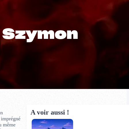
e Szymon
A voir aussi !
on
t imprégné
 ou même