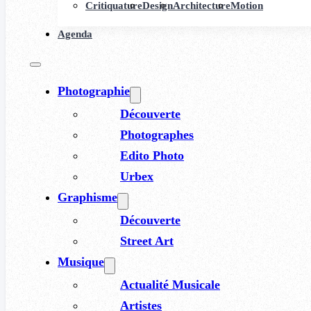
Critiquature
Design
Architecture
Motion
Agenda
Photographie
Découverte
Photographes
Edito Photo
Urbex
Graphisme
Découverte
Street Art
Musique
Actualité Musicale
Artistes