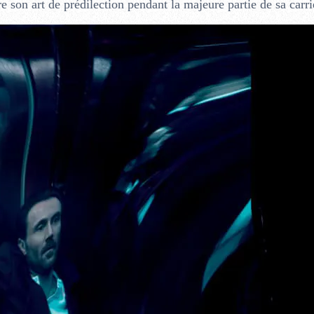
e son art de prédilection pendant la majeure partie de sa carri