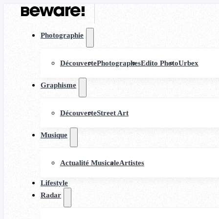
Photographie
Découverte
Photographes
Edito Photo
Urbex
Graphisme
Découverte
Street Art
Musique
Actualité Musicale
Artistes
Lifestyle
Radar