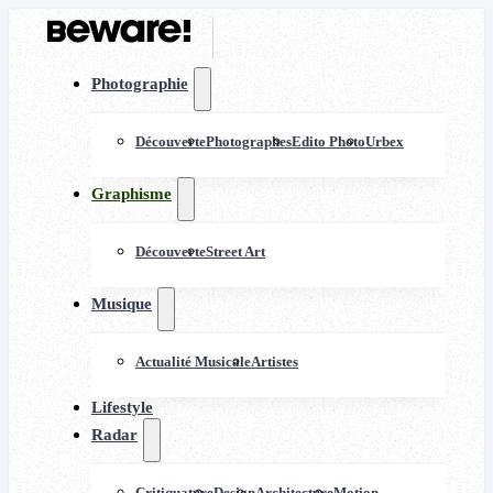
Photographie
Découverte
Photographes
Edito Photo
Urbex
Graphisme
Découverte
Street Art
Musique
Actualité Musicale
Artistes
Lifestyle
Radar
Critiquature
Design
Architecture
Motion