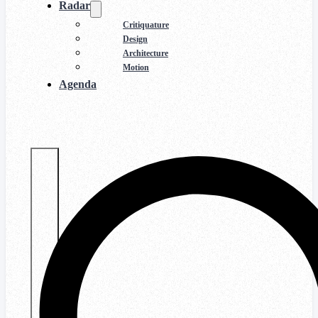
Radar
Critiquature
Design
Architecture
Motion
Agenda