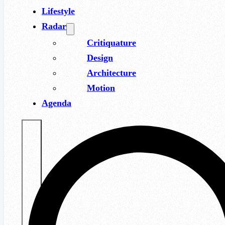
Lifestyle
Radar
Critiquature
Design
Architecture
Motion
Agenda