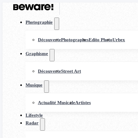
Photographie
Découverte
Photographes
Edito Photo
Urbex
Graphisme
Découverte
Street Art
Musique
Actualité Musicale
Artistes
Lifestyle
Radar