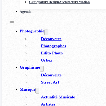
Critiquature
Design
Architecture
Motion
Agenda
Photographie
Découverte
Photographes
Edito Photo
Urbex
Graphisme
Découverte
Street Art
Musique
Actualité Musicale
Artistes