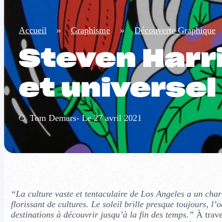
Accueil
»
Graphisme
»
Découverte Graphique
Steven Harr
et universel
Tom Demars- Le 27 avril 2021
“La culture vaste et tentaculaire de Los Angeles a un cha
florissant de cultures. Le soleil brille presque toujours, l
destinations à découvrir jusqu’à la fin des temps.”
À trave