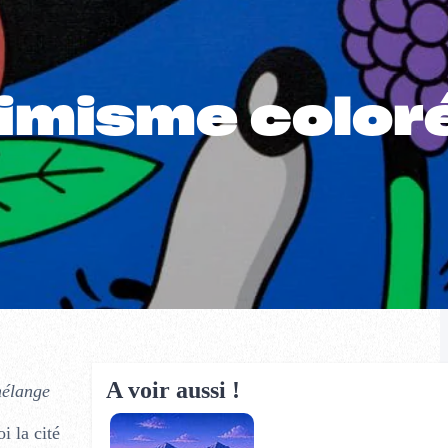
timisme color
A voir aussi !
mélange
 la cité