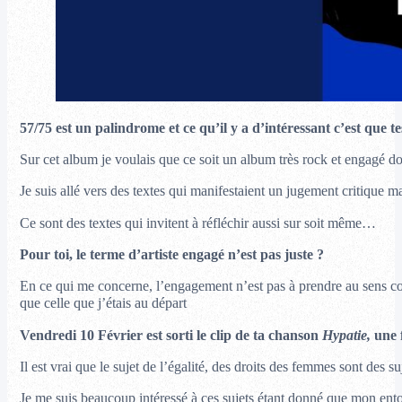
57/75 est un palindrome et ce qu’il y a d’intéressant c’est que tes t
Sur cet album je voulais que ce soit un album très rock et engagé do
Je suis allé vers des textes qui manifestaient un jugement critique mai
Ce sont des textes qui invitent à réfléchir aussi sur soit même…
Pour toi, le terme d’artiste engagé n’est pas juste ?
En ce qui me concerne, l’engagement n’est pas à prendre au sens co
que celle que j’étais au départ
Vendredi 10 Février est sorti le clip de ta chanson
Hypatie,
une 
Il est vrai que le sujet de l’égalité, des droits des femmes sont des 
Je me suis beaucoup intéressé à ces sujets étant donné que mon ento