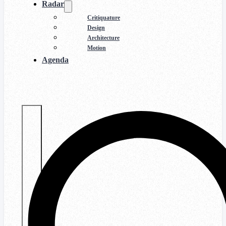
Radar
Critiquature
Design
Architecture
Motion
Agenda