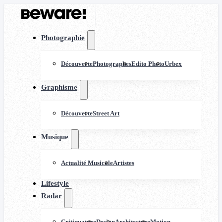
Photographie
Découverte
Photographes
Edito Photo
Urbex
Graphisme
Découverte
Street Art
Musique
Actualité Musicale
Artistes
Lifestyle
Radar
Critiquature
Design
Architecture
Motion