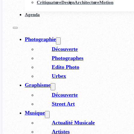
Critiquature
Design
Architecture
Motion
Agenda
Photographie
Découverte
Photographes
Edito Photo
Urbex
Graphisme
Découverte
Street Art
Musique
Actualité Musicale
Artistes