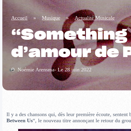
Accueil
»
Musique
»
Actualité Musicale
“Something B
d’amour de 
Noémie Arensma- Le 28 juin 2022
Il y a des chansons qui, dès leur première écoute, sentent b
Between Us
“, le nouveau titre annonçant le retour du gro