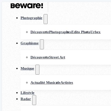
Photographie
Découverte
Photographes
Edito Photo
Urbex
Graphisme
Découverte
Street Art
Musique
Actualité Musicale
Artistes
Lifestyle
Radar