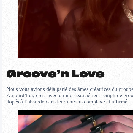
Groove’n Love
Nous vous avions déjà parlé des âmes créatrices du groupe
Aujourd’hui, c’est avec un morceau aérien, rempli de groov
dopés à l’absurde dans leur univers complexe et affirmé.