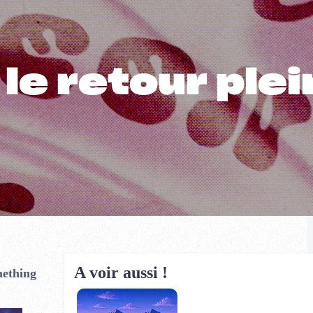
e retour plei
A voir aussi !
ething