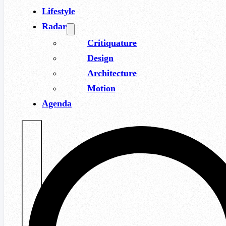
Lifestyle
Radar
Critiquature
Design
Architecture
Motion
Agenda