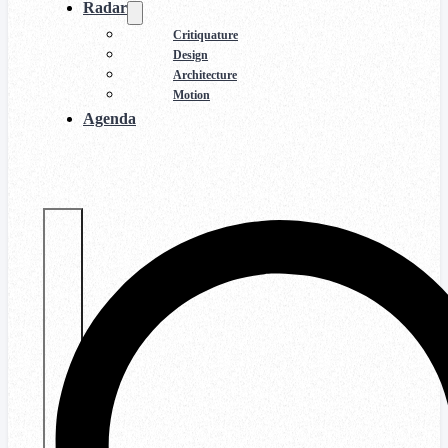
Radar
Critiquature
Design
Architecture
Motion
Agenda