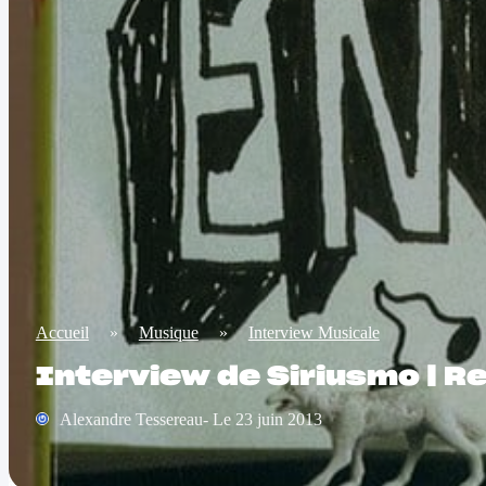
Accueil
»
Musique
»
Interview Musicale
Interview de Siriusmo | R
Alexandre Tessereau- Le 23 juin 2013