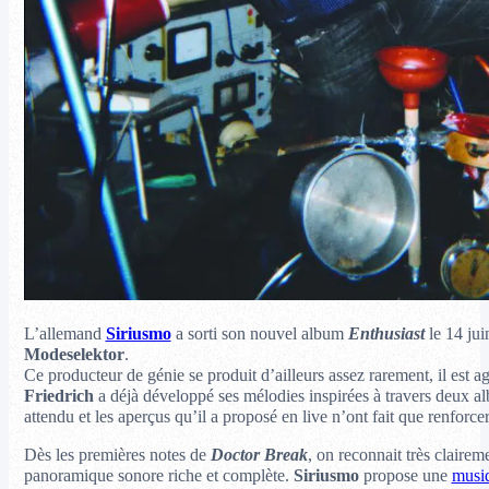
L’allemand
Siriusmo
a sorti son nouvel album
Enthusiast
le 14 jui
Modeselektor
.
Ce producteur de génie se produit d’ailleurs assez rarement, il est 
Friedrich
a déjà développé ses mélodies inspirées à travers deux 
attendu et les aperçus qu’il a proposé en live n’ont fait que renforcer 
Dès les premières notes de
Doctor Break
, on reconnait très clairem
panoramique sonore riche et complète.
Siriusmo
propose une
musi