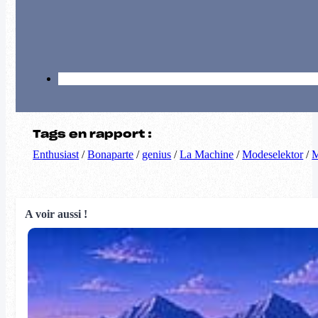
Tags en rapport :
Enthusiast
/
Bonaparte
/
genius
/
La Machine
/
Modeselektor
/
M
A voir aussi !