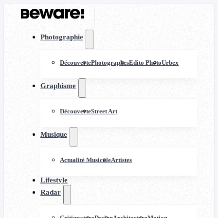
Photographie
Découverte
Photographes
Edito Photo
Urbex
Graphisme
Découverte
Street Art
Musique
Actualité Musicale
Artistes
Lifestyle
Radar
Critiquature
Design
Architecture
Motion