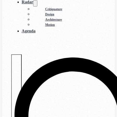
Radar
Critiquature
Design
Architecture
Motion
Agenda