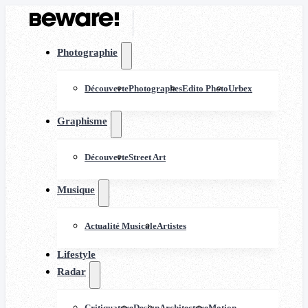
Photographie
Découverte
Photographes
Edito Photo
Urbex
Graphisme
Découverte
Street Art
Musique
Actualité Musicale
Artistes
Lifestyle
Radar
Critiquature
Design
Architecture
Motion