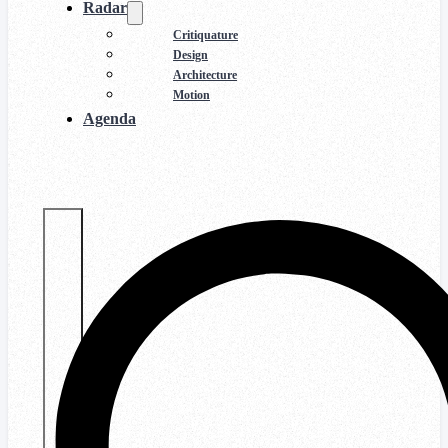
Radar
Critiquature
Design
Architecture
Motion
Agenda