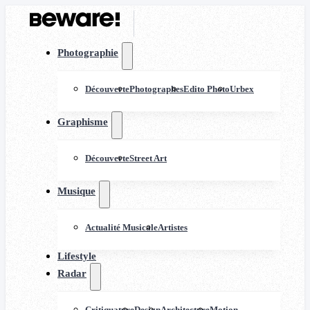
Photographie
Découverte
Photographes
Edito Photo
Urbex
Graphisme
Découverte
Street Art
Musique
Actualité Musicale
Artistes
Lifestyle
Radar
Critiquature
Design
Architecture
Motion