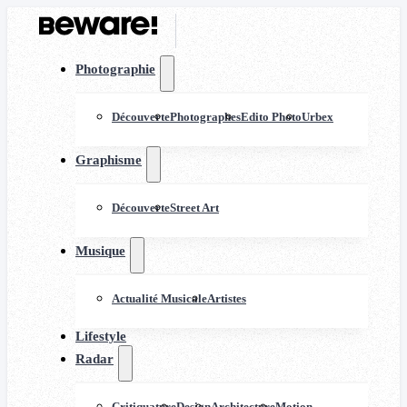
Photographie
Découverte
Photographes
Edito Photo
Urbex
Graphisme
Découverte
Street Art
Musique
Actualité Musicale
Artistes
Lifestyle
Radar
Critiquature
Design
Architecture
Motion