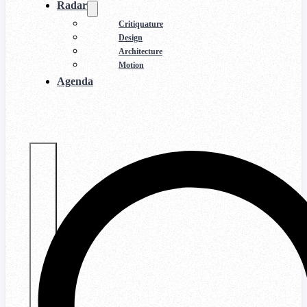
Radar
Critiquature
Design
Architecture
Motion
Agenda