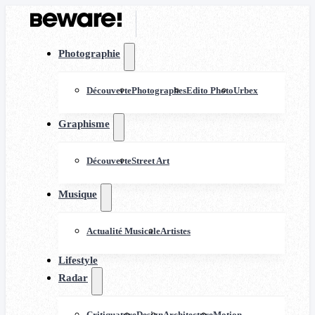
Photographie
Découverte
Photographes
Edito Photo
Urbex
Graphisme
Découverte
Street Art
Musique
Actualité Musicale
Artistes
Lifestyle
Radar
Critiquature
Design
Architecture
Motion