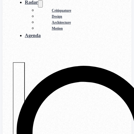
Radar
Critiquature
Design
Architecture
Motion
Agenda