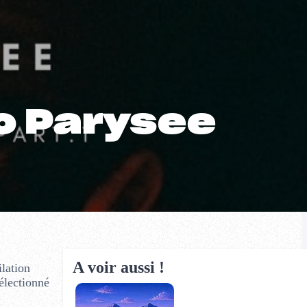
uo Parysee
A voir aussi !
ilation
sélectionné