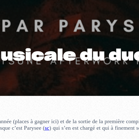
musicale du d
nnée (places à gagner ici) et de la sortie de la première comp
sque c’est Parysee (
sc
) qui s’en est chargé et qui à finement 