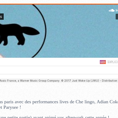
s paris avec des performances lives de Che lingo, Adian Coke
t Parysee !
une petite partie) ayant animé vos afterwork cette année !