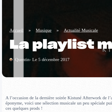
Accueil
»
Musique
»
Actualité Musicale
La playlist 
Quentin- Le 5 décembre 2017
A l’occasion de la dernière soirée Kistuné Afterwork de l’a
éponyme, voici une sélection musicale un peu spéciale pui
ces quelques prods !