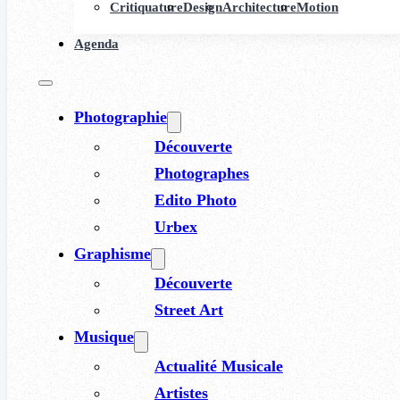
Critiquature
Design
Architecture
Motion
Agenda
Photographie
Découverte
Photographes
Edito Photo
Urbex
Graphisme
Découverte
Street Art
Musique
Actualité Musicale
Artistes