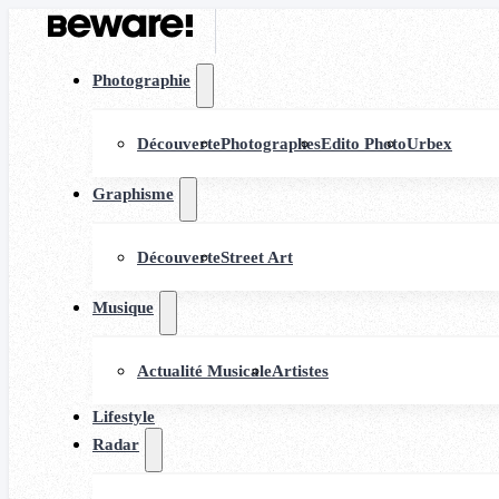
Photographie
Découverte
Photographes
Edito Photo
Urbex
Graphisme
Découverte
Street Art
Musique
Actualité Musicale
Artistes
Lifestyle
Radar