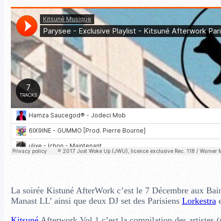
La soirée Kistuné AfterWork c’est le 7 Décembre aux Bain
Manast LL’ ainsi que deux DJ set des Parisiens
Lorkestra
e
Kitsuné
Afterwork Vol.1 c’est la compilation des artistes (