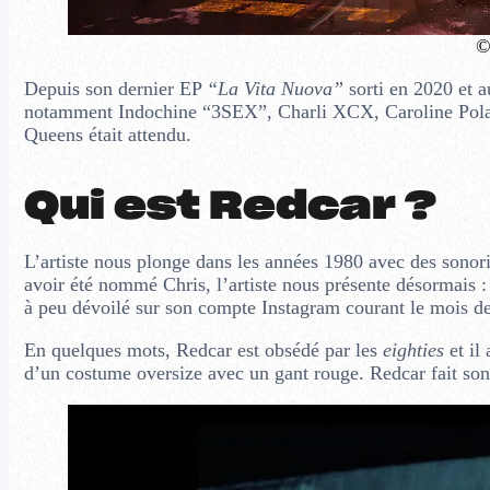
©
Depuis son dernier EP
“La Vita Nuova”
sorti en 2020 et a
notamment Indochine “3SEX”, Charli XCX, Caroline Polach
Queens était attendu.
Qui est Redcar ?
L’artiste nous plonge dans les années 1980 avec des sonori
avoir été nommé Chris, l’artiste nous présente désormais :
à peu dévoilé sur son compte Instagram courant le mois de
En quelques mots, Redcar est obsédé par les
eighties
et il 
d’un costume oversize avec un gant rouge. Redcar fait so