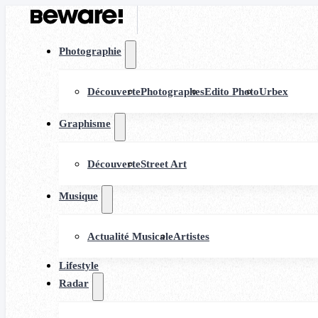
Photographie
Découverte
Photographes
Edito Photo
Urbex
Graphisme
Découverte
Street Art
Musique
Actualité Musicale
Artistes
Lifestyle
Radar