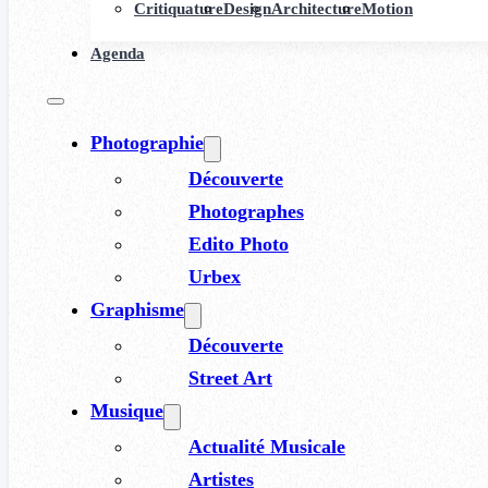
Critiquature
Design
Architecture
Motion
Agenda
Photographie
Découverte
Photographes
Edito Photo
Urbex
Graphisme
Découverte
Street Art
Musique
Actualité Musicale
Artistes