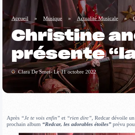
Accueil
»
Musique
»
Actualité Musicale
»
Christine an
présente “l
Clara De Smet- Le 11 octobre 2022
Après
“Je te vois enfin”
et
“rien dire”
, Redcar dévoile u
prochain album
“Redcar, les adorables étoiles”
prévu pou