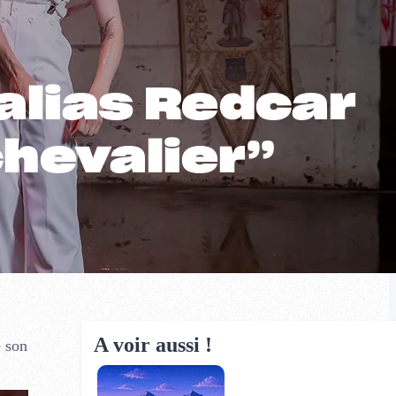
alias Redcar
chevalier”
A voir aussi !
e son