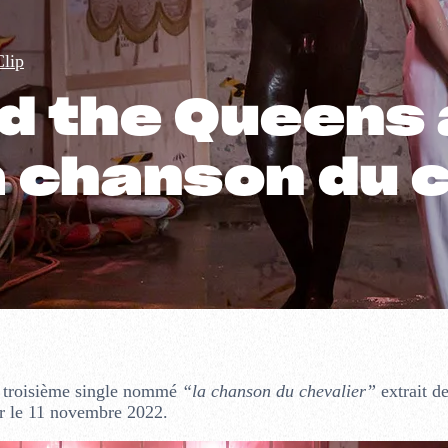
Clip
d the Queens 
a chanson du 
n troisième single nommé
“la chanson du chevalier”
extrait d
r le 11 novembre 2022.