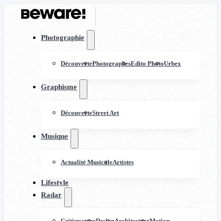
Photographie
Découverte
Photographes
Edito Photo
Urbex
Graphisme
Découverte
Street Art
Musique
Actualité Musicale
Artistes
Lifestyle
Radar
Critiquature
Design
Architecture
Motion