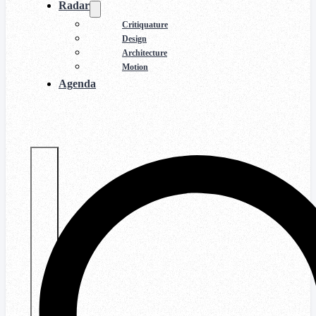
Radar
Critiquature
Design
Architecture
Motion
Agenda