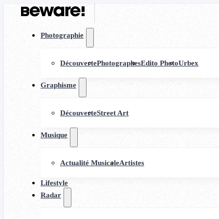
Photographie
Découverte
Photographes
Edito Photo
Urbex
Graphisme
Découverte
Street Art
Musique
Actualité Musicale
Artistes
Lifestyle
Radar