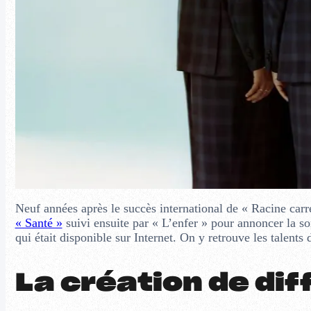
Neuf années après le succès international de « Racine carrée
« Santé »
suivi ensuite par « L’enfer » pour annoncer la so
qui était disponible sur Internet. On y retrouve les talents
La création de di