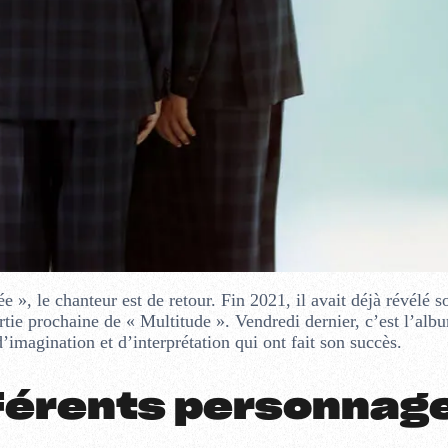
 », le chanteur est de retour. Fin 2021, il avait déjà révélé so
rtie prochaine de « Multitude ». Vendredi dernier, c’est l’albu
 d’imagination et d’interprétation qui ont fait son succès.
fférents personnag