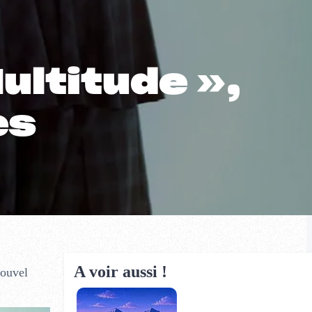
ultitude »,
es
A voir aussi !
nouvel