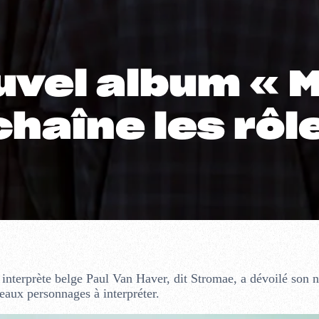
vel album « M
haîne les rôl
 interprète belge Paul Van Haver, dit Stromae, a dévoilé son 
eaux personnages à interpréter.