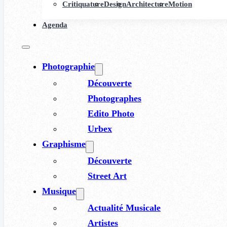
Critiquature
Design
Architecture
Motion
Agenda
Photographie
Découverte
Photographes
Edito Photo
Urbex
Graphisme
Découverte
Street Art
Musique
Actualité Musicale
Artistes