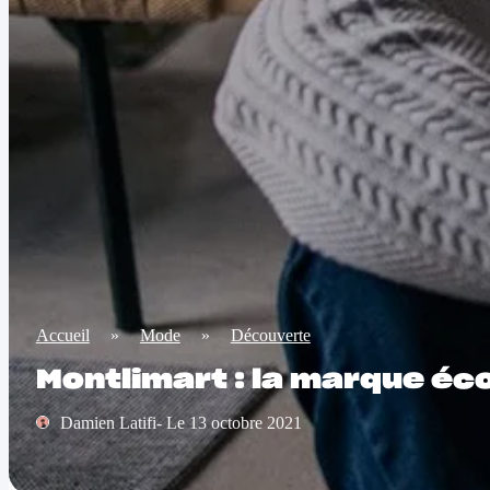
Accueil
»
Mode
»
Découverte
Montlimart : la marque éc
Damien Latifi- Le 13 octobre 2021