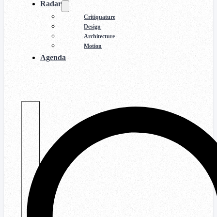
Radar
Critiquature
Design
Architecture
Motion
Agenda