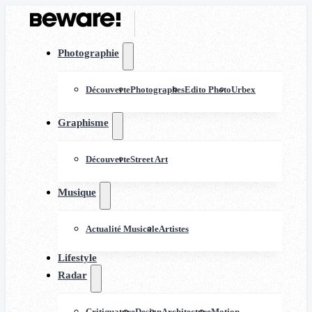
Photographie
Découverte
Photographes
Edito Photo
Urbex
Graphisme
Découverte
Street Art
Musique
Actualité Musicale
Artistes
Lifestyle
Radar
Critiquature
Design
Architecture
Motion